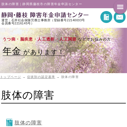
肢体の障害｜静岡県藤枝市の障害年金申請センター
運営：石井社会保険労務士事務所（登録番号22140033号
会員番号2216145号）
うつ病・脳疾患・人工透析・人工関節
などでお悩みの方
年金
があります！
トップページ
→
症状別の認定基準
→
肢体の障害
肢体の障害
肢体の障害