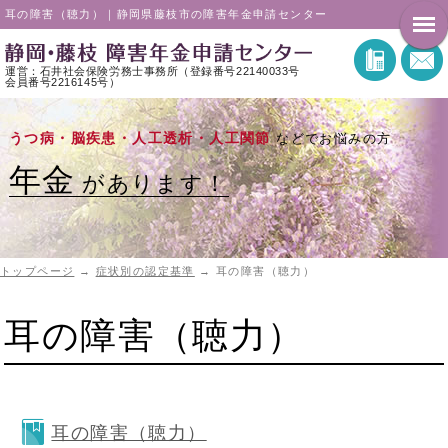
耳の障害（聴力）｜静岡県藤枝市の障害年金申請センター
運営：石井社会保険労務士事務所（登録番号22140033号
会員番号2216145号）
うつ病・脳疾患・人工透析・人工関節
などでお悩みの方
年金
があります！
トップページ
→
症状別の認定基準
→
耳の障害（聴力）
耳の障害（聴力）
耳の障害（聴力）